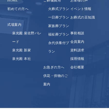
HOME
ご葬儀費用
お客様の声
初めての方へ
火葬式プラン
イベント情報
一日葬プラン
お葬式の豆知識
式場案内
家族葬プラン
泉光殿 泉佐野パレ
事前相談
福祉葬プラン
ード
会員案内
永代供養付プ
泉光殿 新家
資料請求
ラン
泉光殿 本社
採用情報
お急ぎの方へ
会社概要
供花・供物のご
案内