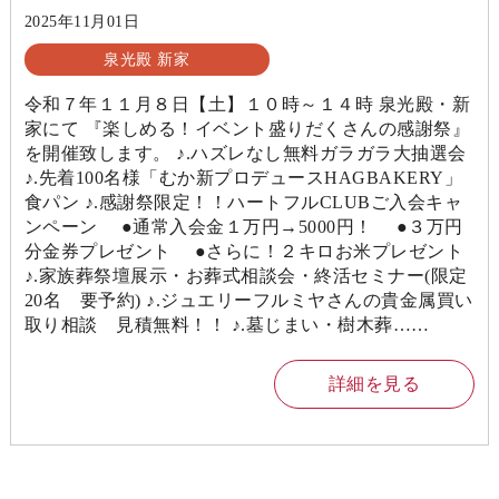
2025年11月01日
泉光殿 新家
令和７年１１月８日【土】１０時～１４時 泉光殿・新
家にて 『楽しめる！イベント盛りだくさんの感謝祭』
を開催致します。 ♪.ハズレなし無料ガラガラ大抽選会
♪.先着100名様「むか新プロデュースHAGBAKERY」
食パン ♪.感謝祭限定！！ハートフルCLUBご入会キャ
ンペーン ●通常入会金１万円→5000円！ ●３万円
分金券プレゼント ●さらに！２キロお米プレゼント
♪.家族葬祭壇展示・お葬式相談会・終活セミナー(限定
20名 要予約) ♪.ジュエリーフルミヤさんの貴金属買い
取り相談 見積無料！！ ♪.墓じまい・樹木葬……
詳細を見る