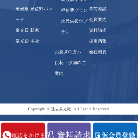
泉光殿 泉佐野パレ
事前相談
福祉葬プラン
ード
会員案内
永代供養付プ
泉光殿 新家
資料請求
ラン
泉光殿 本社
採用情報
お急ぎの方へ
会社概要
供花・供物のご
案内
Copyright © 辻吉泉光殿. All Rights Reserved.