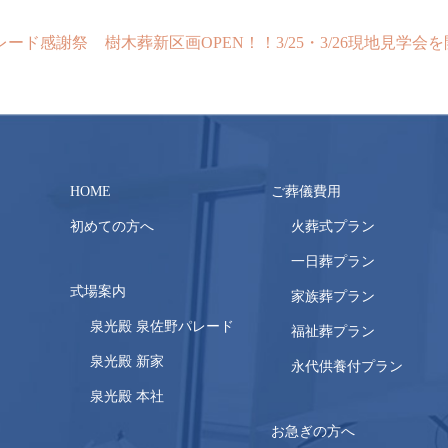
レード感謝祭
樹木葬新区画OPEN！！3/25・3/26現地見学会
HOME
ご葬儀費用
初めての方へ
火葬式プラン
一日葬プラン
式場案内
家族葬プラン
泉光殿 泉佐野パレード
福祉葬プラン
泉光殿 新家
永代供養付プラン
泉光殿 本社
お急ぎの方へ