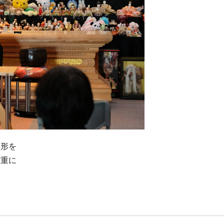
人形を
丁重に