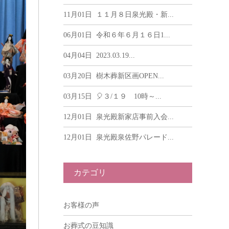
11月01日
１１月８日泉光殿・新...
06月01日
令和６年６月１６日1...
04月04日
2023.03.19...
03月20日
樹木葬新区画OPEN...
03月15日
🎈３/１９ 10時～...
12月01日
泉光殿新家店事前入会...
12月01日
泉光殿泉佐野パレード...
カテゴリ
お客様の声
お葬式の豆知識