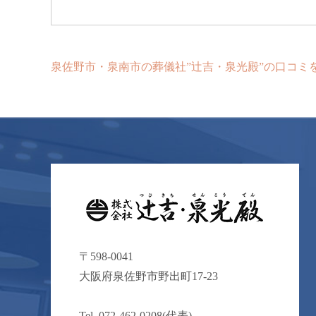
泉佐野市・泉南市の葬儀社”辻吉・泉光殿”の口コミ
〒598-0041
⼤阪府泉佐野市野出町17-23
Tel .
072-462-0208
(代表)